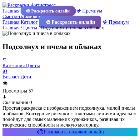
Главная
💎 Премиум
🎨 Раскрасить онлайн
Смотреть каталог
Главная
Каталог
🎨 Раскрасить онлайн
💎 Премиум
Главная
/
Цветы
/
Подсолнух и пчела в облаках
Подсолнух и пчела в облаках
📁
Категория
Цветы
👶
Возраст
Дети
👁
Просмотры
57
⬇
Скачивания
0
Простая раскраска с изображением подсолнуха, милой пчелы
и облаков. Контурные рисунки с толстыми линиями идеально
подойдут для самых маленьких художников, развивая их
творческие способности и мелкую моторику.
🎨
Раскрасить похожие онлайн