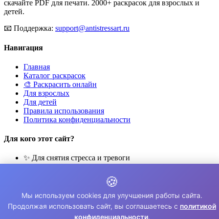
скачайте PDF для печати. 2000+ раскрасок для взрослых и
детей.
📧
Поддержка:
support@antistressart.ru
Навигация
Главная
Каталог раскрасок
🎨 Раскрасить онлайн
Для взрослых
Для детей
Правила использования
Политика конфиденциальности
Для кого этот сайт?
✨ Для снятия стресса и тревоги
🎨 Для развития креативности
🧘 Для медитации и расслабления
🍪
👨‍👩‍👧‍👦 Для семейного досуга
Мы используем cookies для улучшения работы сайта.
© 2026 Раскраски Антистресс. Все права защищены.
Продолжая использовать сайт, вы соглашаетесь с
политикой
конфиденциальности
.
⚠️ Все раскраски для личного использования. Коммерческое