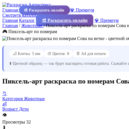
Главная
💎 Премиум
🎨 Раскрасить онлайн
Смотреть каталог
Главная
Каталог
🎨 Раскрасить онлайн
💎 Премиум
Главная
/
Животные
/
Пиксель-арт раскраска по номерам Сова н
🎮 Пиксель-арт по номерам
📐 Клетка: 5 мм
🎨 Цветов: 8
📄 А4 для печати
⬆️ Цветной образец — так будет выглядеть готовая работа. Скачайте
Пиксель-арт раскраска по номерам Сова
📁
Категория
Животные
👶
Возраст
Дети
👁
Просмотры
32
⬇