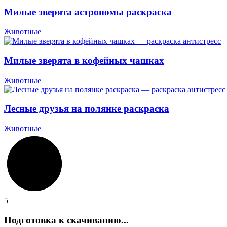
Милые зверята астрономы раскраска
Животные
Милые зверята в кофейных чашках
Животные
Лесные друзья на полянке раскраска
Животные
5
Подготовка к скачиванию...