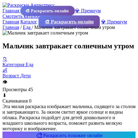
Главная
💎 Премиум
🎨 Раскрасить онлайн
Смотреть каталог
Главная
Каталог
🎨 Раскрасить онлайн
💎 Премиум
Главная
/
Еда
/
Мальчик завтракает солнечным утром
Мальчик завтракает солнечным утром
📁
Категория
Еда
👶
Возраст
Дети
👁
Просмотры
45
⬇
Скачивания
0
Эта милая раскраска изображает мальчика, сидящего за столом
и завтракающего. За окном светит яркое солнце и видны
облака. Раскраска подойдет для детей дошкольного и
младшего школьного возраста, поможет развить мелкую
моторику и воображение.
🎨
Раскрасить похожие онлайн