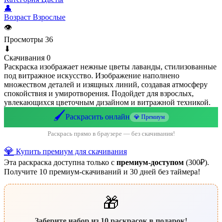
👤
Возраст
Взрослые
👁
Просмотры
36
⬇
Скачивания
0
Раскраска изображает нежные цветы лаванды, стилизованные
под витражное искусство. Изображение наполнено
множеством деталей и изящных линий, создавая атмосферу
спокойствия и умиротворения. Подойдет для взрослых,
увлекающихся цветочным дизайном и витражной техникой.
🖌️
Раскрасить онлайн
💎 Премиум
Раскрась прямо в браузере — без скачивания!
💎
Купить премиум для скачивания
Эта раскраска доступна только с
премиум-доступом
(300₽).
Получите 10 премиум-скачиваний и 30 дней без таймера!
🎁
Заберите набор из 10 раскрасок в подарок!