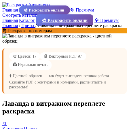
Главная
💎 Премиум
🎨 Раскрасить онлайн
Смотреть каталог
Главная
Каталог
🎨 Раскрасить онлайн
💎 Премиум
Главная
/
Цветы
/
Лаванда в витражном переплете раскраска
🔢 Раскраска по номерам
🎨 Цветов: 17
📄 Векторный PDF А4
🖨️ Идеальная печать
⬆️ Цветной образец — так будет выглядеть готовая работа.
Скачайте PDF с контурами и номерами, распечатайте и
раскрасьте!
Лаванда в витражном переплете
раскраска
📁
Категория
Цветы