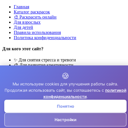
Главная
Каталог раскрасок
🎨 Раскрасить онлайн
Для взрослых
Для детей
Правила использования
Политика конфиденциальности
Для кого этот сайт?
✨ Для снятия стресса и тревоги
🎨 Для развития креативности
🧘 Для медитации и расслабления
🍪
👨‍👩‍👧‍👦 Для семейного досуга
Мы используем cookies для улучшения работы сайта.
© 2026 Раскраски Антистресс. Все права защищены.
Продолжая использовать сайт, вы соглашаетесь с
политикой
⚠️ Все раскраски для личного использования. Коммерческое
конфиденциальности
.
использование запрещено.
Понятно
Настройки