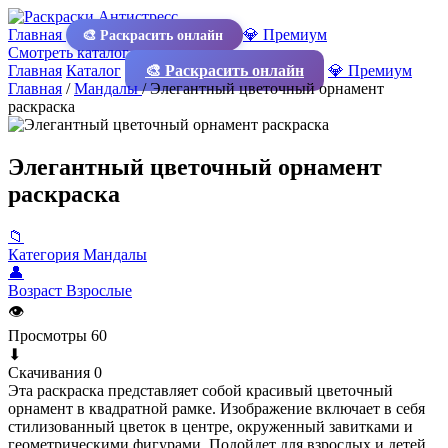
Главная
💎 Премиум
🎨 Раскрасить онлайн
Смотреть каталог
Главная
Каталог
🎨 Раскрасить онлайн
💎 Премиум
Главная
/
Мандалы
/
Элегантный цветочный орнамент
раскраска
Элегантный цветочный орнамент
раскраска
📁
Категория
Мандалы
👤
Возраст
Взрослые
👁
Просмотры
60
⬇
Скачивания
0
Эта раскраска представляет собой красивый цветочный
орнамент в квадратной рамке. Изображение включает в себя
стилизованный цветок в центре, окруженный завитками и
геометрическими фигурами. Подойдет для взрослых и детей