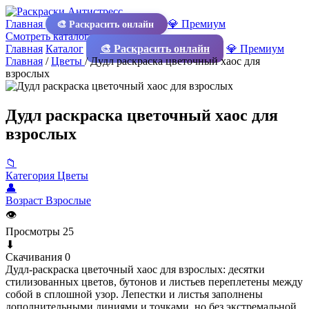
Главная
💎 Премиум
🎨 Раскрасить онлайн
Смотреть каталог
Главная
Каталог
🎨 Раскрасить онлайн
💎 Премиум
Главная
/
Цветы
/
Дудл раскраска цветочный хаос для
взрослых
Дудл раскраска цветочный хаос для
взрослых
📁
Категория
Цветы
👤
Возраст
Взрослые
👁
Просмотры
25
⬇
Скачивания
0
Дудл‑раскраска цветочный хаос для взрослых: десятки
стилизованных цветов, бутонов и листьев переплетены между
собой в сплошной узор. Лепестки и листья заполнены
дополнительными линиями и точками, но без экстремальной