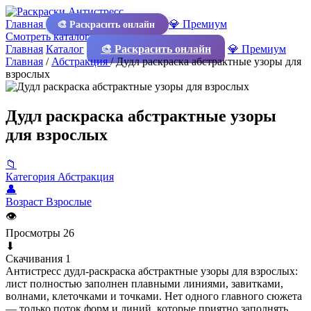
Главная
💎 Премиум
🎨 Раскрасить онлайн
Смотреть каталог
Главная
Каталог
🎨 Раскрасить онлайн
💎 Премиум
Главная
/
Абстракция
/
Дудл раскраска абстрактные узоры для
взрослых
Дудл раскраска абстрактные узоры
для взрослых
📁
Категория
Абстракция
👤
Возраст
Взрослые
👁
Просмотры
26
⬇
Скачивания
1
Антистресс дудл‑раскраска абстрактные узоры для взрослых:
лист полностью заполнен плавными линиями, завитками,
волнами, клеточками и точками. Нет одного главного сюжета
— только поток форм и линий, которые приятно заполнять