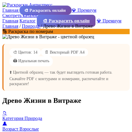
Главная
💎 Премиум
🎨 Раскрасить онлайн
Смотреть каталог
Главная
Каталог
🎨 Раскрасить онлайн
💎 Премиум
Главная
/
Природа
/
Древо Жизни в Витраже
🔢 Раскраска по номерам
🎨 Цветов: 14
📄 Векторный PDF А4
🖨️ Идеальная печать
⬆️ Цветной образец — так будет выглядеть готовая работа.
Скачайте PDF с контурами и номерами, распечатайте и
раскрасьте!
Древо Жизни в Витраже
📁
Категория
Природа
👤
Возраст
Взрослые