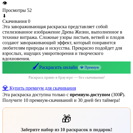
👁
Просмотры
52
⬇
Скачивания
0
Эта завораживающая раскраска представляет собой
стилизованное изображение Древа Жизни, выполненное в
технике витража. Сложные узоры листьев, ветвей и плодов
создают завораживающий эффект, который понравится
любителям природы и искусства. Прекрасно подойдет для
взрослых, ищущих умиротворения и творческого
вдохновения.
🖌️
Раскрасить онлайн
💎 Премиум
Раскрась прямо в браузере — без скачивания!
💎
Купить премиум для скачивания
Эта раскраска доступна только с
премиум-доступом
(300₽).
Получите 10 премиум-скачиваний и 30 дней без таймера!
🎁
Заберите набор из 10 раскрасок в подарок!