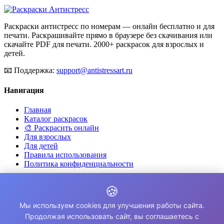
Раскраски антистресс по номерам — онлайн бесплатно и для
печати. Раскрашивайте прямо в браузере без скачивания или
скачайте PDF для печати. 2000+ раскрасок для взрослых и
детей.
📧
Поддержка:
support@antistressart.ru
Навигация
Главная
Каталог раскрасок
🎨 Раскрасить онлайн
Для взрослых
Для детей
Правила использования
Политика конфиденциальности
Для кого этот сайт?
🍪
✨ Для снятия стресса и тревоги
Мы используем cookies для улучшения работы сайта.
🎨 Для развития креативности
Продолжая использовать сайт, вы соглашаетесь с
🧘 Для медитации и расслабления