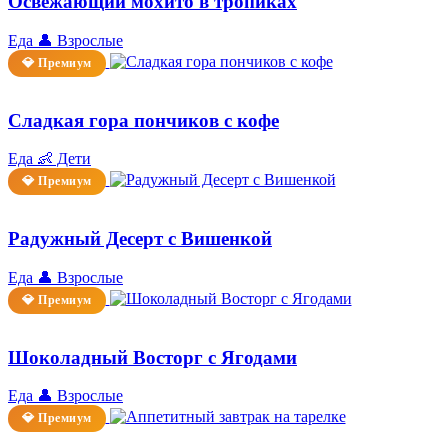
Освежающий мохито в тропиках
Еда
👤 Взрослые
💎 Премиум
Сладкая гора пончиков с кофе
Еда
👶 Дети
💎 Премиум
Радужный Десерт с Вишенкой
Еда
👤 Взрослые
💎 Премиум
Шоколадный Восторг с Ягодами
Еда
👤 Взрослые
💎 Премиум