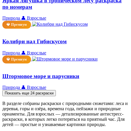
Яркая лягушка в тропическом лесу раскраска
по номерам
Природа
👤 Взрослые
💎 Премиум
Колибри над Гибискусом
Природа
👤 Взрослые
💎 Премиум
Штормовое море и парусники
Природа
👤 Взрослые
Показать еще 24 раскраски
В разделе собраны раскраски с природными сюжетами: леса и
деревья, горы и озёра, времена года, пейзажи и природные
орнаменты. Для взрослых — детализированные антистресс-
раскраски, в которых легко потеряться на приятный час. Для
детей — простые и узнаваемые картинки природы.