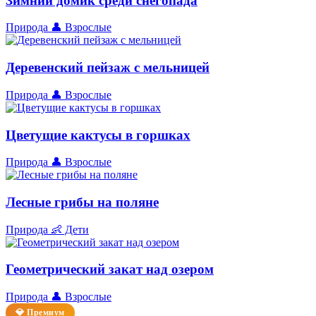
Зимний домик среди снегопада
Природа
👤 Взрослые
Деревенский пейзаж с мельницей
Природа
👤 Взрослые
Цветущие кактусы в горшках
Природа
👤 Взрослые
Лесные грибы на поляне
Природа
👶 Дети
Геометрический закат над озером
Природа
👤 Взрослые
💎 Премиум